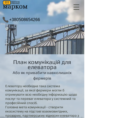
+380508654266
План комунікацій для
елеватора
Або як привабити навколишніх
фермерів
Елеватору необхідна така система
комунікації, за якої фермери могли б
отримувати всю необхідну інформацію щодо
послуг та переваг елеватора у системний та
професійний спосіб.
Головна мета комунікації - створити
екосистему на підставі взаємовигідних,
прозорих, партнерських відносин елеватора з