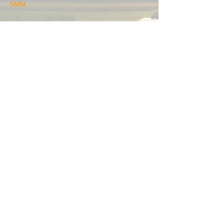
SMM.
Мобільні додатки елеваторів
Агрохолдинги-лідери пропонують своїм
клієнтам комплексні ІТ-рішення з агрономії.
Та лише одиниці просувають послуги своїх
елеваторів через мобільні додатки.
Розробка та впровадження власного
мобільного додатку потребує часу,
додаткового бюджету, залучення
підрядників, керування та контролю їх
роботи.
Яка вартість?
Дослідження, розробка стратегії та плану
комунікацій коштує 60 000 грн.
Вартість включає дослідження, проведення
стратегічної сесії для керівників елеватора, а
також розробку стратегії комунікації та плану
комунікацій на рік.